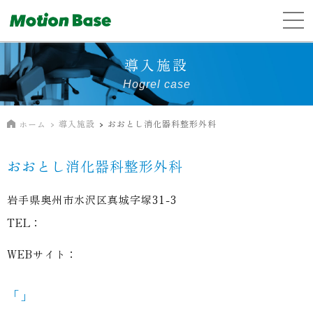
導入施設
Hogrel case
導入施設
おおとし消化器科整形外科
ホーム
おおとし消化器科整形外科
岩手県奥州市水沢区真城字塚31-3
TEL：
WEBサイト：
「」