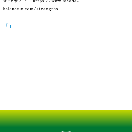
WEBサイト：
https://www.nicode-
balancein.com/strengths
「」