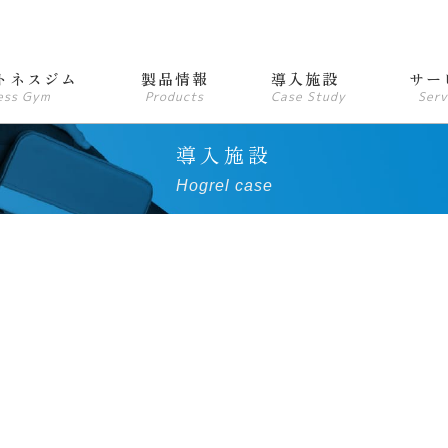
トネスジム
製品情報
導入施設
サー
ess Gym
Products
Case Study
Serv
導入施設
Hogrel case