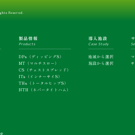
ghts Reserved.
ム
製品情報
導入施設
Products
Case Study
Se
DPs（ディッピングS）
地域から選択
MT（マルチスロー）
施設から選択
CS（チェストスプレッド）
ITs（インナーサイS）
THs（トータルヒップS）
NTH（ネバータイトハム）
求