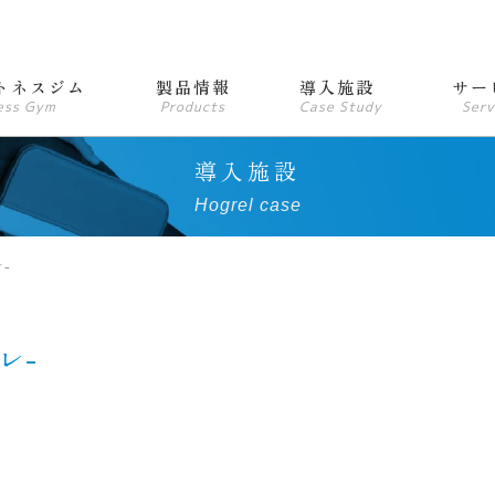
トネスジム
製品情報
導入施設
サー
ess Gym
Products
Case Study
Serv
導入施設
Hogrel case
レ-
フレ-