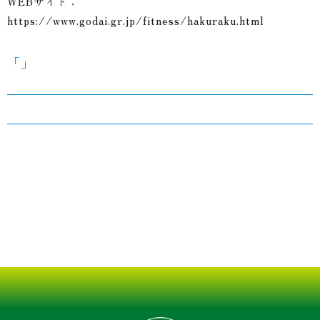
WEBサイト：
https://www.godai.gr.jp/fitness/hakuraku.html
「」