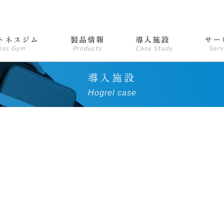
トネスジム
製品情報
導入施設
サー
ess Gym
Products
Case Study
Serv
導入施設
Hogrel case