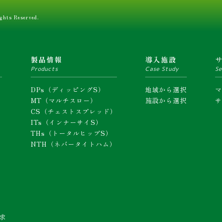
ghts Reserved.
ム
製品情報
導入施設
Products
Case Study
Se
DPs（ディッピングS）
地域から選択
MT（マルチスロー）
施設から選択
CS（チェストスプレッド）
ITs（インナーサイS）
THs（トータルヒップS）
NTH（ネバータイトハム）
求