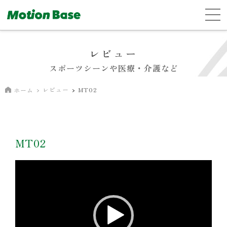
レビュー
スポーツシーンや医療・介護など
レビュー
MT02
ホーム
MT02
動
画
プ
レ
ー