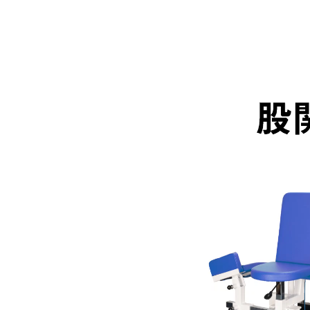
動
画
プ
レ
ー
ヤ
ー