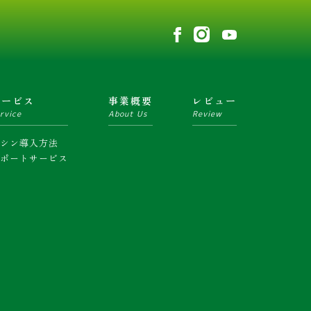
ー
を
使
っ
て
サービス
事業概要
レビュー
く
rvice
About Us
Review
だ
さ
マシン導入方法
サポートサービス
い。