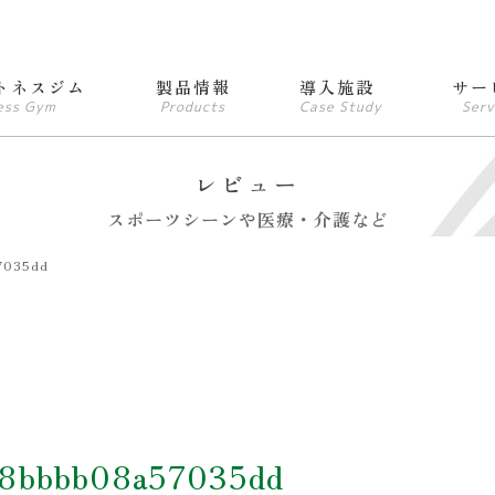
トネスジム
製品情報
導入施設
サー
ess Gym
Products
Case Study
Serv
レビュー
スポーツシーンや医療・介護など
7035dd
a8bbbb08a57035dd