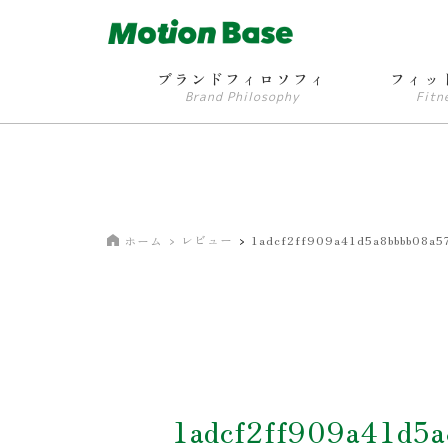
ブランドフィロソフィ
フィッ
Brand Philosophy
Fitn
レビュー
1adcf2ff909a41d5a8bbbb08a5
ホーム
1adcf2ff909a41d5