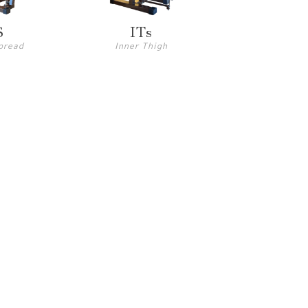
S
ITs
pread
Inner Thigh