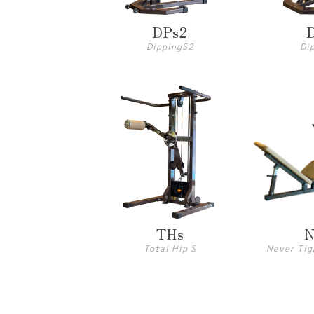
DPs2
DippingS2
Di
THs
Total Hip S
Never Tig