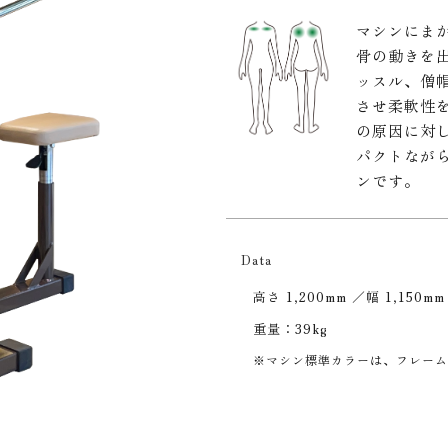
マシンにま
骨の動きを
ッスル、僧
させ柔軟性
の原因に対
パクトなが
ンです。
Data
高さ 1,200mm ／幅 1,150mm
重量：39kg
※マシン標準カラーは、フレーム