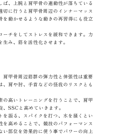
しば、上腕と肩甲骨の連動性が落ちている
適切に行うと肩甲骨周辺のインナーマッス
骨を動かせるような動きの再習得にも役立
ローチをしてストレスを緩和できます。力
を生み、筋を活性化させます。
、肩甲骨周辺筋群の弾力性と伸張性は重要
は、肩や肘、手首などの怪我のリスクとも
素の高いトレーニングを行うことで、肩甲
旋、SSCと高めていきます。
トを振る、スパイクを打つ、水を掻くとい
性を高めることで、競技のパフォーマンス
ない部位を効果的に使う事でパワーの向上