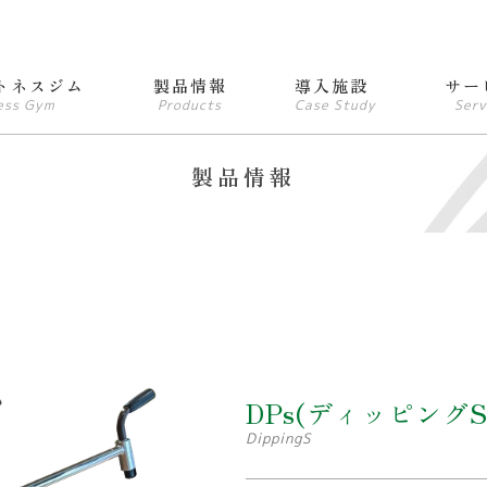
トネスジム
製品情報
導入施設
サー
ess Gym
Products
Case Study
Serv
製品情報
DPs(ディッピングS
DippingS