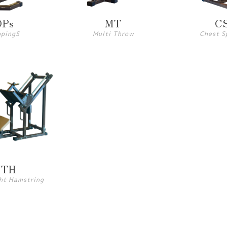
DPs
MT
C
ppingS
Multi Throw
Chest S
NTH
ht Hamstring