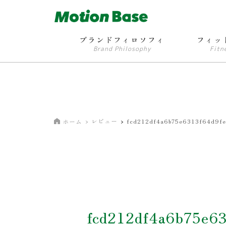
ブランドフィロソフィ
フィッ
Brand Philosophy
Fitn
レビュー
fcd212df4a6b75e6313f64d9f
ホーム
fcd212df4a6b75e6