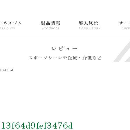
トネスジム
製品情報
導入施設
サー
ess Gym
Products
Case Study
Serv
レビュー
スポーツシーンや医療・介護など
ef3476d
313f64d9fef3476d