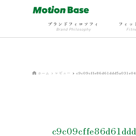
ブランドフィロソフィ
フィッ
Brand Philosophy
Fitn
レビュー
c9c09cffe86d61ddd5a031e04
ホーム
c9c09cffe86d61dd