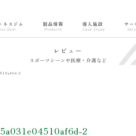
トネスジム
製品情報
導入施設
サー
ess Gym
Products
Case Study
Serv
レビュー
スポーツシーンや医療・介護など
510af6d-2
d5a031e04510af6d-2