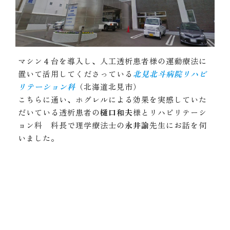
マシン４台を導入し、人工透析患者様の運動療法に
置いて活用してくださっている
北見北斗病院リハビ
リテーション科
（北海道北見市）
こちらに通い、ホグレルによる効果を実感していた
だいている透析患者の
樋口和夫
様とリハビリテーシ
ョン科 科長で理学療法士の
永井諭
先生にお話を伺
いました。