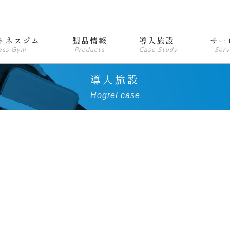
トネスジム
製品情報
導入施設
サー
ess Gym
Products
Case Study
Serv
導入施設
Hogrel case