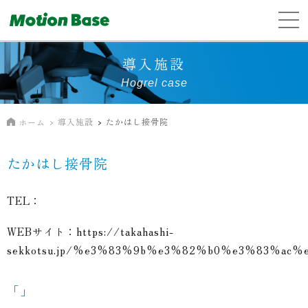
導入施設
Hogrel case
導入施設
たかはし接骨院
ホーム
たかはし接骨院
TEL：
WEBサイト：
https://takahashi-
sekkotsu.jp/%e3%83%9b%e3%82%b0%e3%83%a
「」