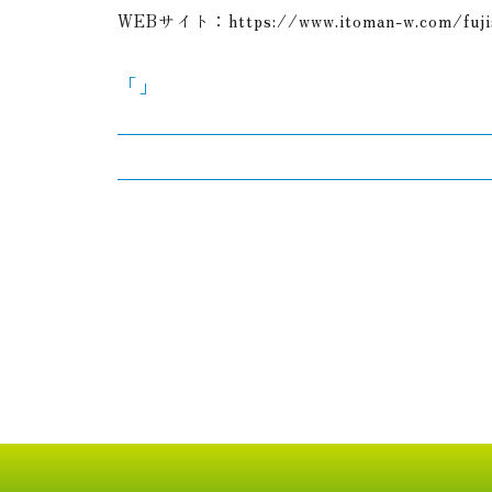
WEBサイト：
https://www.itoman-w.com/fujis
「」