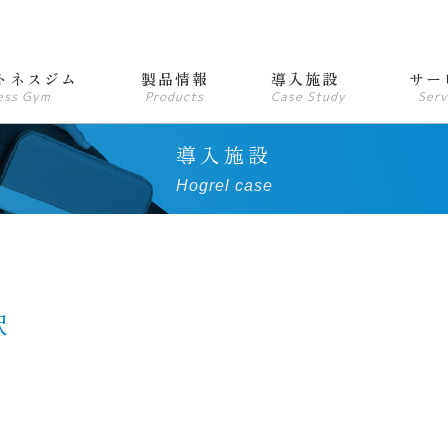
トネスジム
製品情報
導入施設
サー
ess Gym
Products
Case Study
Serv
導入施設
Hogrel case
沢