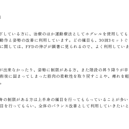
他
下している方に、治療のほか運動療法としてホグレルを使用しても
動作と姿勢の改善に利用しています。どの種目も、30回3セット
に関しては、FFDの伸びが顕著に見られるので、よく利用してい
が出来なかったり、姿勢に制限がある方、また階段の昇り降りが辛
術後に固まってしまった筋肉の柔軟性を取り戻すことや、痺れを
。
身の制限がある方は上半身の種目を行ってもらっていることが多い
目を行ってもらい、全体のバランス改善として利用していきたい