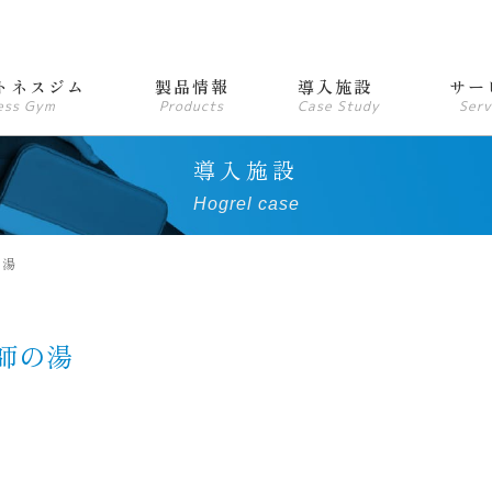
トネスジム
製品情報
導入施設
サー
ess Gym
Products
Case Study
Serv
導入施設
Hogrel case
の湯
師の湯