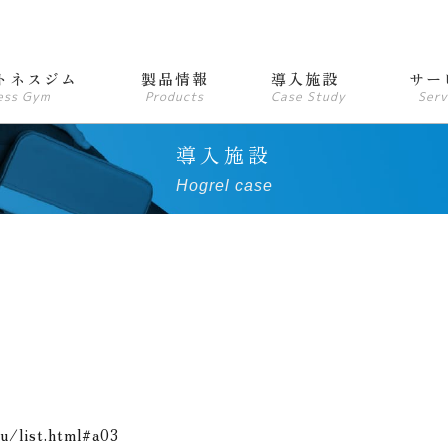
トネスジム
製品情報
導入施設
サー
ess Gym
Products
Case Study
Serv
導入施設
Hogrel case
u/list.html#a03