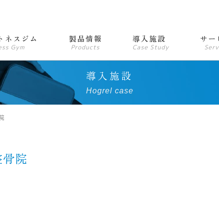
トネスジム
製品情報
導入施設
サー
ess Gym
Products
Case Study
Serv
導入施設
Hogrel case
院
整骨院