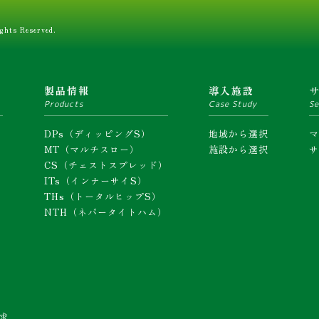
ghts Reserved.
ム
製品情報
導入施設
Products
Case Study
Se
DPs（ディッピングS）
地域から選択
MT（マルチスロー）
施設から選択
CS（チェストスプレッド）
ITs（インナーサイS）
THs（トータルヒップS）
NTH（ネバータイトハム）
求