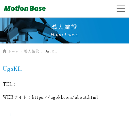
導入施設
Hogrel case
導入施設
UgoKL
ホーム
UgoKL
TEL：
WEBサイト：
https://ugokl.com/about.html
「」