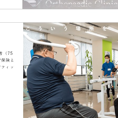
者（75
“保険と
防フィッ