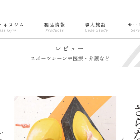
トネスジム
製品情報
導入施設
サー
ess Gym
Products
Case Study
Serv
レビュー
スポーツシーンや医療・介護など
い