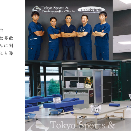
生
世界最
んに対
えと弊