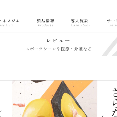
トネスジム
製品情報
導入施設
サー
ess Gym
Products
Case Study
Serv
レビュー
スポーツシーンや医療・介護など
い