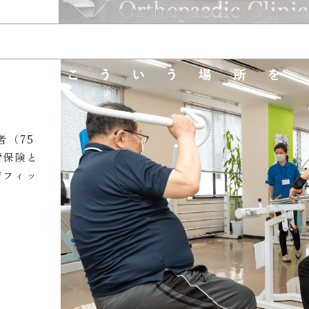
者（75
“保険と
防フィッ