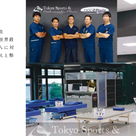
生
世界最
んに対
えと弊