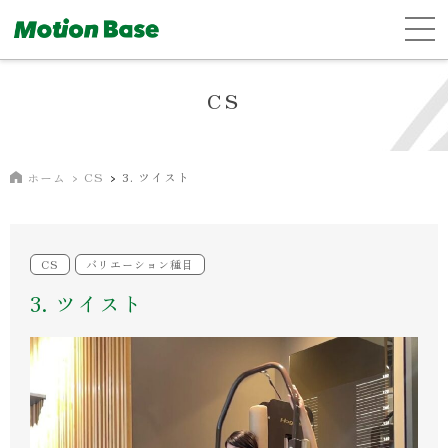
CS
CS
3. ツイスト
ホーム
CS
バリエーション種目
3. ツイスト