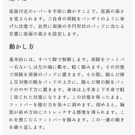
座面付近のレバーを手前に動かすことで、座面の高さ
を変えられます。ご自身の両腕をバンザイのように挙
げた状態で、自然に両側の半円形状のパッドに当たる
位置に座面の高さを設定します。
動かし方
基本的には、すべて脚で制御します。両脚をフットバ
ー右ないしは左の端に載せ、軽く踏みます。その状態
で両腕を両側のパッドに置きます。その際、踏んだ側
と反対側の腕をパッドの上方に、踏んだ側の腕をパッ
ドのやや下方に置きます。身体は上半身と下半身で軽
く捻じれた状態になります。この状態を保ったまま、
フットバーを踏む力を徐々に弱めます。弱めると、胸
部が斜め方向にストレッチする感覚を得られます。こ
れを感じたらフットバーを踏みます。この一連の動き
を繰り返します。