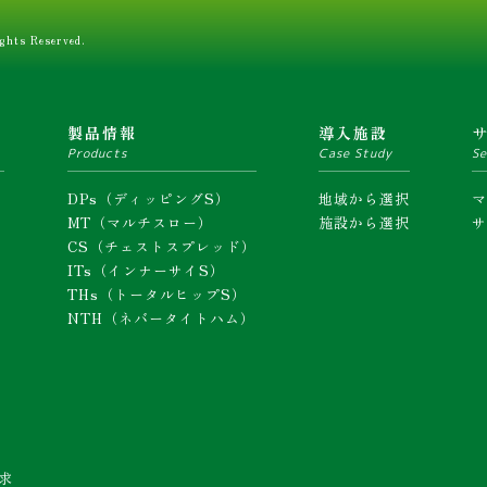
ghts Reserved.
ム
製品情報
導入施設
Products
Case Study
Se
DPs（ディッピングS）
地域から選択
MT（マルチスロー）
施設から選択
CS（チェストスプレッド）
ITs（インナーサイS）
THs（トータルヒップS）
NTH（ネバータイトハム）
求