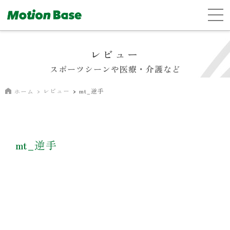
レビュー
スポーツシーンや医療・介護など
レビュー
mt_逆手
ホーム
mt_逆手
動
画
プ
レ
ー