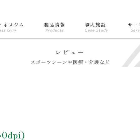
トネスジム
製品情報
導入施設
サー
ess Gym
Products
Case Study
Serv
レビュー
スポーツシーンや医療・介護など
50dpi)