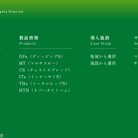
ghts Reserved.
ム
製品情報
導入施設
Products
Case Study
Se
DPs（ディッピングS）
地域から選択
MT（マルチスロー）
施設から選択
CS（チェストスプレッド）
ITs（インナーサイS）
THs（トータルヒップS）
NTH（ネバータイトハム）
求