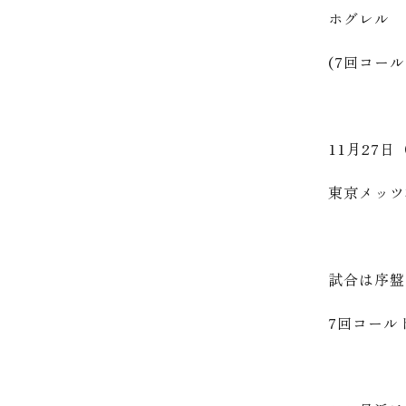
ホグレル 
(7回コー
11月27
東京メッツ
試合は序盤
7回コール