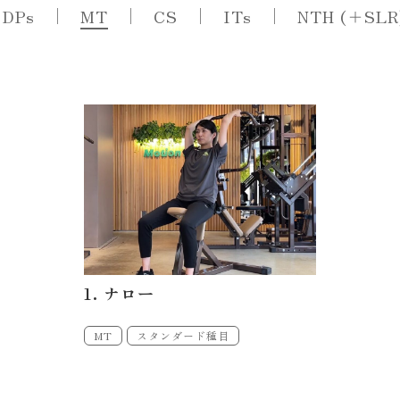
DPs
MT
CS
ITs
NTH (＋SLR
1. ナロー
MT
スタンダード種目