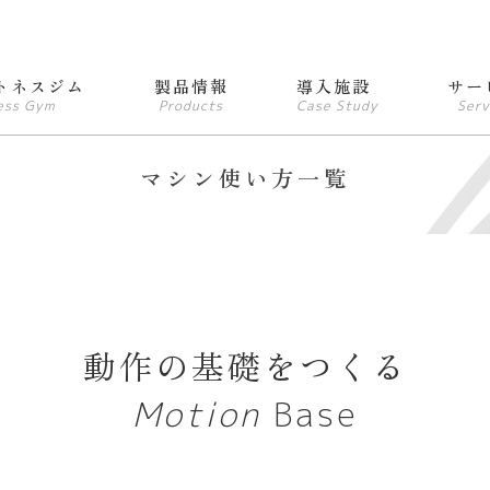
トネスジム
製品情報
導入施設
サー
ess Gym
Products
Case Study
Serv
マシン使い方一覧
動作の基礎をつくる
Motion
Base