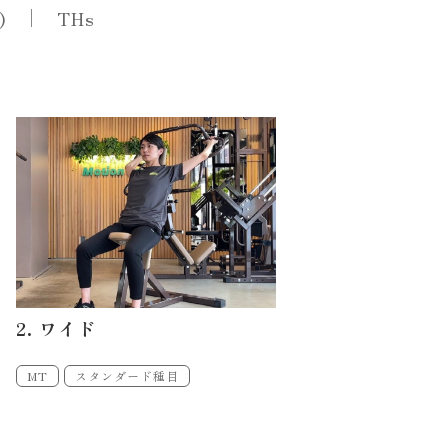
)
THs
2. ワイド
MT
スタンダード種目