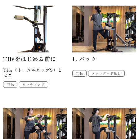
THsをはじめる前に
1. バック
THs（トータルヒップS）と
THs
スタンダード種目
は？
THs
セッティング